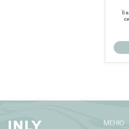
Її 
с
МЕНЮ