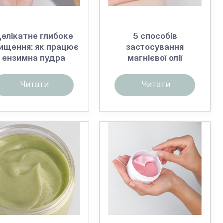
елікатне глибоке
5 способів
ищення: як працює
застосування
ензимна пудра
магнієвої олії
Читати
Читати