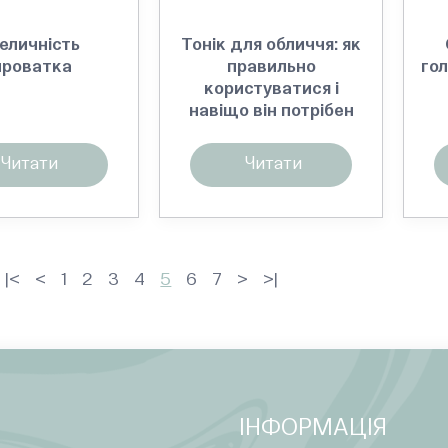
величність
Тонік для обличчя: як
ироватка
правильно
го
користуватися і
навіщо він потрібен
Читати
Читати
|<
<
1
2
3
4
5
6
7
>
>|
ІНФОРМАЦІЯ