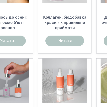
ось до осені:
Коллаген, біодобавка
Д
люємо б'юті
краси: як правильно
оч
арсенал
приймати
Читати
Читати