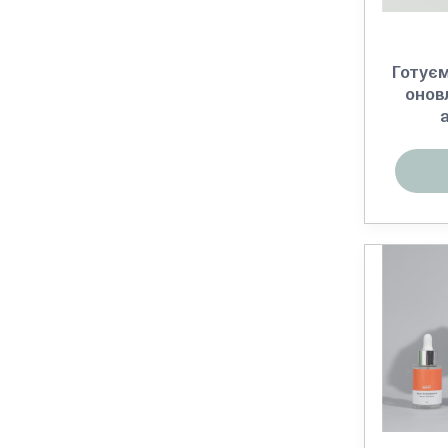
Готуєм
онов