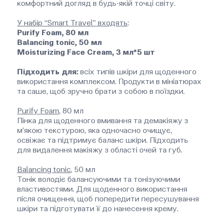
комфортний догляд в будь-якій точці світу.
У набір “Smart Travel” входять
:
Purify Foam, 80 мл
Balancing tonic, 50 мл
Moisturizing Face Cream, 3 мл*5 шт
Підходить для:
всіх типів шкіри для щоденного
використання комплексом. Продукти в мініатюрах
та саше, щоб зручно брати з собою в поїздки.
Purify Foam
, 80 мл
Пінка для щоденного вмивання та демакіяжу з
м’якою текстурою, яка одночасно очищує,
освіжає та підтримує баланс шкіри. Підходить
для видалення макіяжу з області очей та губ.
Balancing tonic
, 50 мл
Тонік володіє балансуючими та тонізуючими
властивостями. Для щоденного використання
після очищення, щоб попередити пересушування
шкіри та підготувати її до нанесення крему.