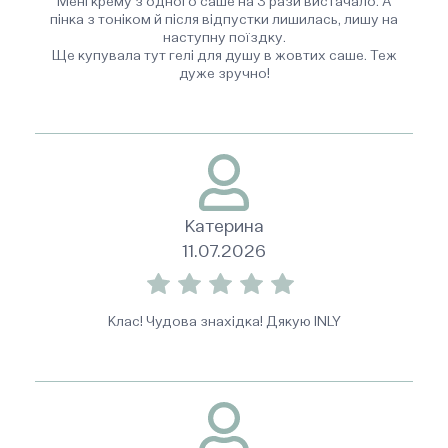
Мені крему з одного саше на 3 рази вистачало. А
пінка з тоніком й після відпустки лишилась, лишу на
наступну поїздку.
Ще купувала тут гелі для душу в жовтих саше. Теж
дуже зручно!
Катерина
11.07.2026
Клас! Чудова знахідка! Дякую INLY