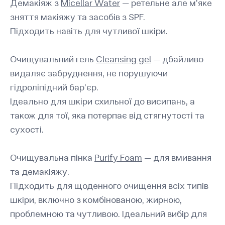
Демакіяж з
Micellar Water
— ретельне але м’яке
зняття макіяжу та засобів з SPF.
Підходить навіть для чутливої шкіри.
Очищувальний гель
Cleansing gel
— дбайливо
видаляє забруднення, не порушуючи
гідроліпідний бар’єр.
Ідеально для шкіри схильної до висипань, а
також для тої, яка потерпає від стягнутості та
сухості.
Очищувальна пінка
Purify Foam
— для вмивання
та демакіяжу.
Підходить для щоденного очищення всіх типів
шкіри, включно з комбінованою, жирною,
проблемною та чутливою. Ідеальний вибір для