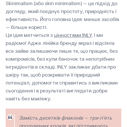
Skinimalism (або skin minimalism) — це підхід до
догляду, який поєднує простоту, природність і
ефективність. Його головна ідея: менше засобів
— більше користі.
Ця ідея метчиться з
цінностями INLY
. І ми
радіємо! Адже лінійка бренду якраз і відсіяла
все зайве залишаючи лише те, що працює, без
компромісів, без купи баночок та непотрібних
інгредієнтів в складі. INLY закликає дбати про
шкіру так, щоб розкривати її природний
потенціал, допомогти справитись з викликами
сьогодення і в результаті виглядати добре
навіть без макіяжу.
Замість десятків флаконів — три-п’ять
продуманих кроків, які підтримують